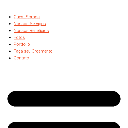
Ir
Olá,
P
para
mundo!
e
Quem Somos
o
s
Nossos Serviços
conteúdo
q
Nossos Benefícios
u
Fotos
Portfolio
i
Faça seu Orçamento
s
Contato
a
r
p
o
r
: